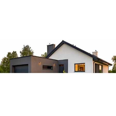
© 2026 MyWindow GmbH
Fenster Essen
Impressum
Datenschutz
Made by BRUX